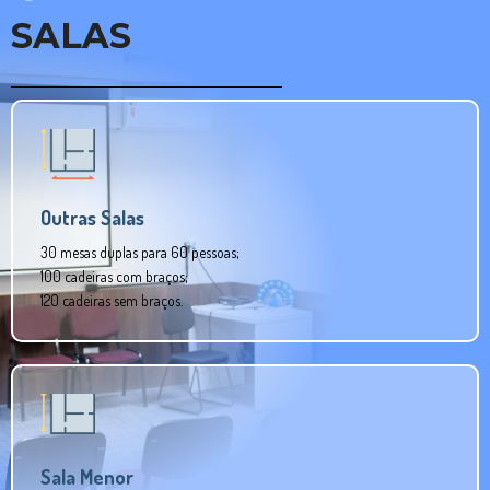
SALAS
Outras Salas
30 mesas duplas para 60 pessoas;
100 cadeiras com braços;
120 cadeiras sem braços.
Sala Menor