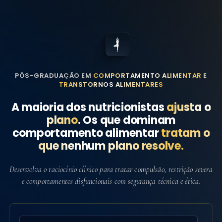
PÓS-GRADUAÇÃO EM
COMPORTAMENTO ALIMENTAR
E
TRANSTORNOS ALIMENTARES
A maioria dos nutricionistas
ajusta o
plano
. Os que dominam
comportamento alimentar
tratam o
que nenhum plano resolve.
Desenvolva o raciocínio clínico para tratar compulsão, restrição severa
e comportamentos disfuncionais com segurança técnica e ética.