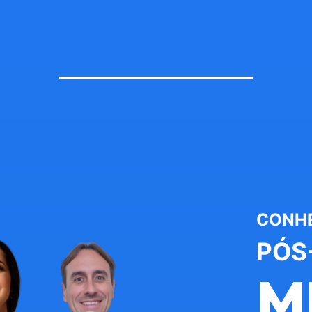
CONH
PÓS
M